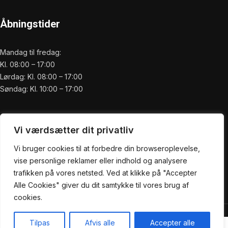
Åbningstider
Mandag til fredag:
Kl. 08:00 – 17:00
Lørdag: Kl. 08:00 – 17:00
Søndag: Kl. 10:00 – 17:00
Praktisk
Vi værdsætter dit privatliv
Forside
Vi bruger cookies til at forbedre din browseroplevelse,
Om os
vise personlige reklamer eller indhold og analysere
Service
trafikken på vores netsted. Ved at klikke på "Accepter
Bliv Kunde
Alle Cookies" giver du dit samtykke til vores brug af
Kontakt
cookies.
Demca ApS @ 2022| Power by
NemBestil ApS
Tilpas
Afvis alle
Accepter alle