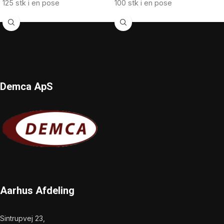
125 stk i en pose
100 stk i en pose
Demca ApS
Aarhus Afdeling
Sintrupvej 23,