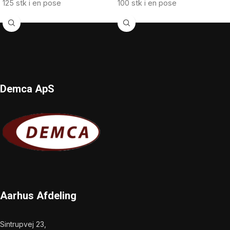
125 stk i en pose
100 stk i en pose
Demca ApS
Aarhus Afdeling
Sintrupvej 23,