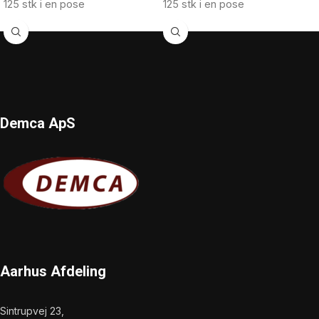
125 stk i en pose
125 stk i en pose
Demca ApS
Aarhus Afdeling
Sintrupvej 23,