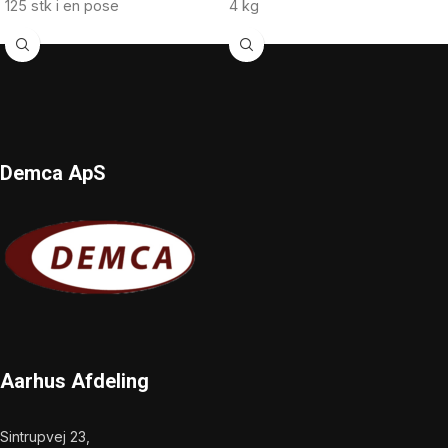
125 stk i en pose
4 kg
Demca ApS
Aarhus Afdeling
Sintrupvej 23,