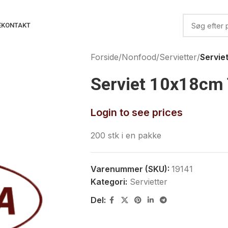
E
KONTAKT
Forside
/
Nonfood
/
Servietter
/
Servie
Serviet 10x18cm
Login to see prices
200 stk i en pakke
Varenummer (SKU):
19141
Kategori:
Servietter
Del: