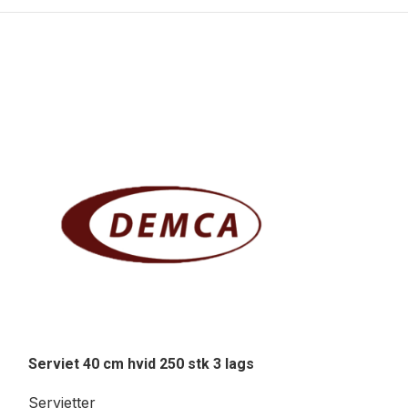
Serviet 40 cm hvid 250 stk 3 lags
Serviet 40 cm 
Servietter
Servietter