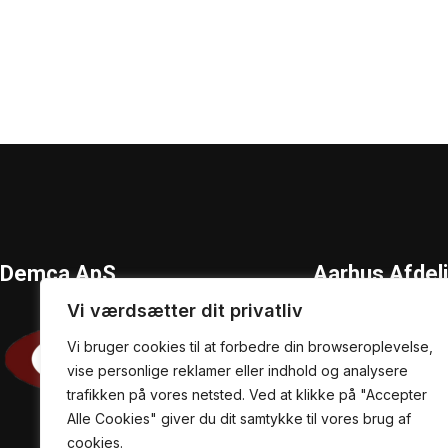
Demca ApS
Aarhus Afdel
Vi værdsætter dit privatliv
Sintrupvej 23,
Vi bruger cookies til at forbedre din browseroplevelse,
8220 Brabrand
vise personlige reklamer eller indhold og analysere
+45 89 80 89 69
trafikken på vores netsted. Ved at klikke på "Accepter
info@demca.dk
Alle Cookies" giver du dit samtykke til vores brug af
cookies.