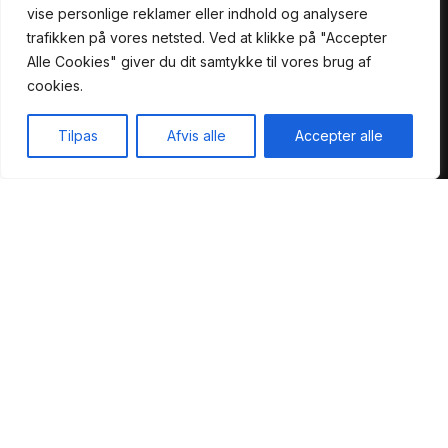
vise personlige reklamer eller indhold og analysere
trafikken på vores netsted. Ved at klikke på "Accepter
Åbningstider
Alle Cookies" giver du dit samtykke til vores brug af
cookies.
Mandag til fredag:
Tilpas
Afvis alle
Accepter alle
Kl. 08:00 – 17:00
Lørdag: Kl. 08:00 – 17:00
Forside
Service
Bliv Kunde
Kontakt
Søndag: Kl. 10:00 – 17:00
Praktisk
Forside
Om os
Service
Bliv Kunde
Kontakt
Demca ApS @ 2022| Power by
NemBestil ApS