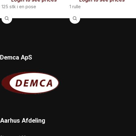
125 stk i en pose
1 rulle
Demca ApS
Aarhus Afdeling